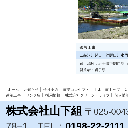
仮設工事
二級河川関口川筋関口川水
施工場所：岩手県下閉伊郡山
発注者：岩手県
ホーム
お知らせ
会社案内
事業コンセプト
土木工事トップ
建築工事
リンク集
採用情報
株式会社グリーン・ライフ
個人情
株式会社山下組
〒025-004
78−1
TEL：
0198-22-2111